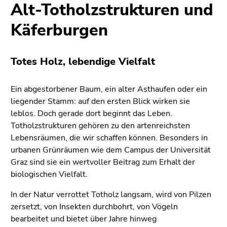
4)
Alt-Totholzstrukturen und
Zu
Käferburgen
den
Zusatzinformationen
(Zugriffstaste
Totes Holz, lebendige Vielfalt
5)
Zu
den
Ein abgestorbener Baum, ein alter Asthaufen oder ein
Seiteneinstellungen
liegender Stamm: auf den ersten Blick wirken sie
(Benutzer/Sprache)
leblos. Doch gerade dort beginnt das Leben.
(Zugriffstaste
Totholzstrukturen gehören zu den artenreichsten
8)
Lebensräumen, die wir schaffen können. Besonders in
Zur
urbanen Grünräumen wie dem Campus der Universität
Suche
Graz sind sie ein wertvoller Beitrag zum Erhalt der
(Zugriffstaste
biologischen Vielfalt.
9)
In der Natur verrottet Totholz langsam, wird von Pilzen
Ende
zersetzt, von Insekten durchbohrt, von Vögeln
dieses
bearbeitet und bietet über Jahre hinweg