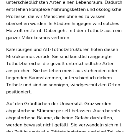
Seitenbereichs.
unterschiedlichsten Arten einen Lebensraum. Dadurch
Zur
entstehen komplexe Nahrungsketten und ökologische
Übersicht
Prozesse, die wir Menschen ohne es zu wissen,
der
übersehen würden. In Städten hingegen wird solches
Seitenbereiche
Holz oft entfernt. Dabei geht mit dem Totholz auch ein
ganzer Mikrokosmos verloren.
Käferburgen und Alt-Totholzstrukturen holen diesen
Mikrokosmos zurück. Sie sind künstlich angelegte
Totholzbereiche, die gezielt unterschiedliche Arten
ansprechen. Sie bestehen meist aus stehenden oder
liegenden Baumstämmen, unterschiedlich dickem
Totholz und sind an sonnigen, windgeschützten Orten
positioniert.
Auf den Grünflächen der Universität Graz werden
abgestorbene Stämme gezielt belassen. Auch bereits
abgestorbene Bäume, die keine Gefahr darstellen,
werden bewusst nicht gefällt. Sie verwandeln sich mit
der Zeit in wertvolle Trittsteinbiotope und sind Teil des